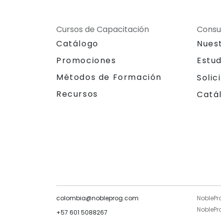
Cursos de Capacitación
Consu
Catálogo
Nues
Promociones
Estu
Métodos de Formación
Solic
Recursos
Catá
colombia@nobleprog.com
NoblePr
NoblePro
+57 601 5088267