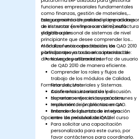
plataforma ERP utilizada para gestionar
funciones empresariales fundamentales
como finanzas, gestión de materiales,
aseguramiento de calidad y operaciones
Esta capacitación presencial impartida po
de sistemas en empresas de manufactura
un instructor (en línea o en sitio) está
y distribución.
dirigida a personal de sistemas de nivel
principiante que desee comprender los
módulos funcionales básicos de QAD 2010
Al finalizar esta capacitación, los
y brindar apoyo a usuarios internos de
participantes estarán en capacidad de:
diferentes departamentos.
Navegar y utilizar la interfaz de usuario
de QAD 2010 de manera eficiente.
Comprender los roles y flujos de
trabajo de los módulos de Calidad,
Formato del curso
Finanzas, Materiales y Sistemas.
Asistir a los usuarios de los
Conferencia interactiva y discusión.
departamentos en tareas comunes y
Numerosos ejercicios y práctica.
resolución de problemas en QAD.
Implementación práctica en un
Entender los puntos de integración
entorno de laboratorio en vivo.
Opciones de personalización del curso
entre los módulos de QAD.
Para solicitar una capacitación
personalizada para este curso, por
favor contáctenos para coordinarlo.