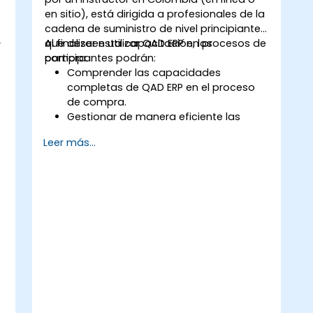
en sitio), está dirigida a profesionales de la
cadena de suministro de nivel principiante
que deseen utilizar QAD ERP en procesos de
Al finalizar esta capacitación, los
r
compra.
participantes podrán:
Comprender las capacidades
completas de QAD ERP en el proceso
de compra.
Gestionar de manera eficiente las
solicitudes de compra, órdenes de
Leer más...
compra (OC) y pedidos globales
dentro de QAD ERP.
Optimizar el control de inventario y
administrar eficazmente las relaciones
con los proveedores.
Generar y analizar informes
relacionados con las recepciones de
órdenes de compra, reportes de
gastos, tiempos de entrega y niveles
de inventario para la toma de
decisiones informada.