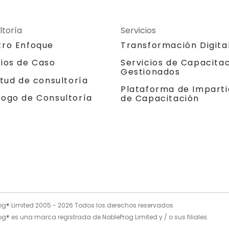
ltoría
Servicios
tro Enfoque
Transformación Digita
dios de Caso
Servicios de Capacita
Gestionados
itud de consultoría
Plataforma de Imparti
logo de Consultoría
de Capacitación
og® Limited 2005 -
2026
Todos los derechos reservados
g® es una marca registrada de NobleProg Limited y / o sus filiales.