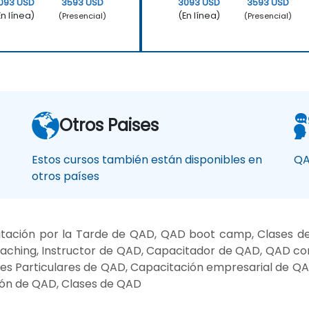
093 USD
3593 USD
3093 USD
3593 USD
En línea)
(En línea)
(Presencial)
(Presencial)
Otros Paises
Estos cursos también están disponibles en
QA
otros países
tación por la Tarde de QAD, QAD boot camp, Clases d
aching, Instructor de QAD, Capacitador de QAD, QAD con
ases Particulares de QAD, Capacitación empresarial de Q
ión de QAD, Clases de QAD