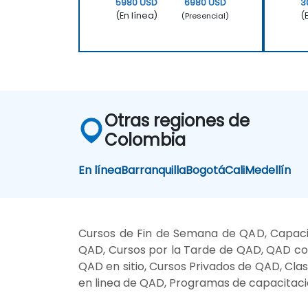
5980 USD
6980 USD
3
(En línea)
(
(Presencial)
Otras regiones de
Colombia
En línea
Barranquilla
Bogotá
Cali
Medellín
Cursos de Fin de Semana de QAD, Capaci
QAD, Cursos por la Tarde de QAD, QAD co
QAD en sitio, Cursos Privados de QAD, Cl
en linea de QAD, Programas de capacitac