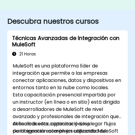
Descubra nuestros cursos
Técnicas Avanzadas de Integración con
MuleSoft
21 Horas
MuleSoft es una plataforma líder de
integración que permite a las empresas
conectar aplicaciones, datos y dispositivos en
entornos tanto en la nube como locales.
Esta capacitación presencial impartida por
un instructor (en línea o en sitio) está dirigida
a desarrolladores de MuleSoft de nivel
avanzado y profesionales de integración que
desean diseñar, optimizar y desplegar flujos
Al finalizar esta capacitación, los
de integración complejos utilizando MuleSoft
participantes estarán en capacidad de: