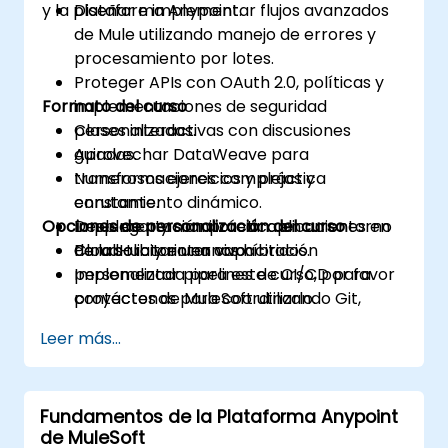
y la plataforma Anypoint.
Diseñar e implementar flujos avanzados
de Mule utilizando manejo de errores y
procesamiento por lotes.
Proteger APIs con OAuth 2.0, políticas y
Formato del curso
implementaciones de seguridad
personalizadas.
Clases interactivas con discusiones
Aprovechar DataWeave para
guiadas.
transformaciones complejas y
Numerosos ejercicios y práctica
enrutamiento dinámico.
constante.
Opciones de personalización del curso
Desplegar y monitorear aplicaciones en
Implementación práctica en un entorno
CloudHub y entornos híbridos.
de laboratorio en vivo.
Para solicitar una capacitación
Implementar pipelines de CI/CD para
personalizada para este curso, por favor
proyectos de MuleSoft utilizando Git,
contáctenos para coordinarlo.
Jenkins y Maven.
Leer más...
Fundamentos de la Plataforma Anypoint
de MuleSoft