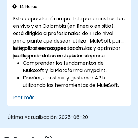
14 Horas
Esta capacitación impartida por un instructor,
en vivo y en Colombia (en línea o en sitio),
está dirigida a profesionales de TI de nivel
principiante que desean utilizar MuleSoft para
integrar sistemas, gestionar APIs y optimizar
Al finalizar esta capacitación, los
los flujos de datos en toda la empresa.
participantes serán capaces de:
Comprender los fundamentos de
MuleSoft y la Plataforma Anypoint.
Diseñar, construir y gestionar APIs
utilizando las herramientas de MuleSoft.
Aplicar técnicas de integración de
Leer más...
MuleSoft a problemas del mundo real.
Demostrar dominio de DataWeave y
patrones de integración comunes.
Última Actualización:
2025-06-20