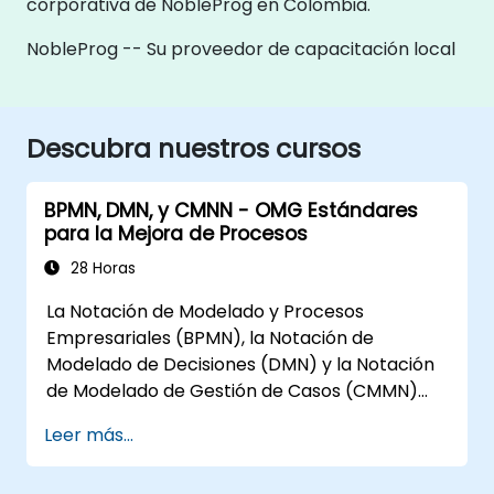
corporativa de NobleProg en Colombia.
NobleProg -- Su proveedor de capacitación local
Descubra nuestros cursos
BPMN, DMN, y CMNN - OMG Estándares
para la Mejora de Procesos
28 Horas
La Notación de Modelado y Procesos
Empresariales (BPMN), la Notación de
Modelado de Decisiones (DMN) y la Notación
de Modelado de Gestión de Casos (CMMN)
son tres estándares del Grupo de Gestión de
Leer más...
Objetos (OMG) para el modelado de
procesos, decisiones y casos. Este curso