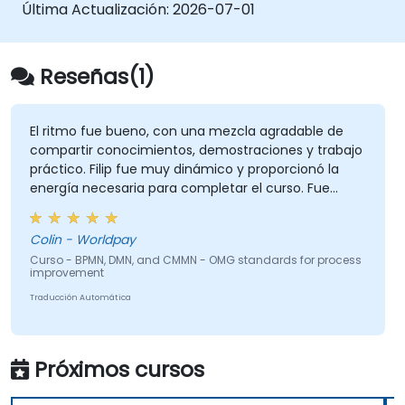
ofrece una introducción a todos ellos e
Última Actualización:
2026-07-01
informa sobre cuándo debemos usar cada
uno.
Reseñas(1)
El ritmo fue bueno, con una mezcla agradable de
compartir conocimientos, demostraciones y trabajo
práctico. Filip fue muy dinámico y proporcionó la
energía necesaria para completar el curso. Fue
excelente que hubiera mucha tutoría individual, con
Filip realizando ejercicios de formación
Colin - Worldpay
personalizados.
Curso - BPMN, DMN, and CMMN - OMG standards for process
improvement
Traducción Automática
Próximos cursos