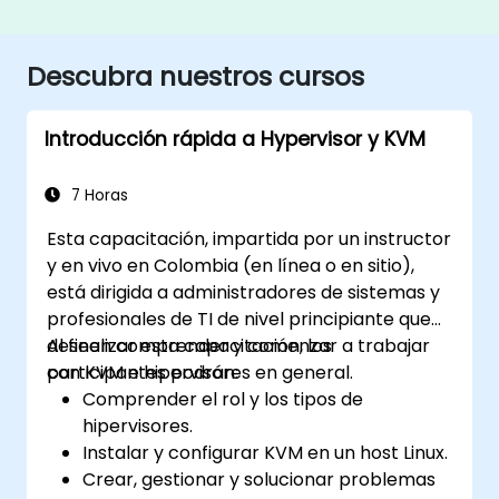
Descubra nuestros cursos
Introducción rápida a Hypervisor y KVM
7 Horas
Esta capacitación, impartida por un instructor
y en vivo en Colombia (en línea o en sitio),
está dirigida a administradores de sistemas y
profesionales de TI de nivel principiante que
deseen comprender y comenzar a trabajar
Al finalizar esta capacitación, los
con KVM e hipervisores en general.
participantes podrán:
Comprender el rol y los tipos de
hipervisores.
Instalar y configurar KVM en un host Linux.
Crear, gestionar y solucionar problemas