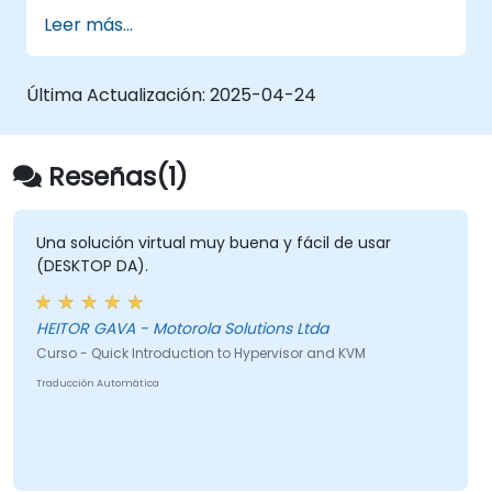
de máquinas virtuales invitadas.
Leer más...
Configurar redes virtuales y grupos de
almacenamiento para entornos de
máquinas virtuales.
Última Actualización:
2025-04-24
Reseñas(1)
Una solución virtual muy buena y fácil de usar
(DESKTOP DA).
HEITOR GAVA - Motorola Solutions Ltda
Curso - Quick Introduction to Hypervisor and KVM
Traducción Automática