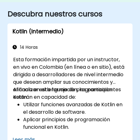
Descubra nuestros cursos
Kotlin (Intermedio)
14 Horas
Esta formación impartida por un instructor,
en vivo en Colombia (en línea o en sitio), está
dirigida a desarrolladores de nivel intermedio
que desean ampliar sus conocimientos y
eficacia en el lenguaje de programación
Al finalizar esta formación, los participantes
Kotlin.
estarán en capacidad de:
Utilizar funciones avanzadas de Kotlin en
el desarrollo de software.
Aplicar principios de programación
funcional en Kotlin.
Desarrollar aplicaciones Android sencillas
Leer más...