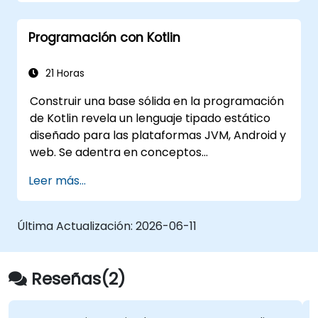
delegación, genéricos,
metaprogramación y programación
Programación con Kotlin
asíncrona.
21 Horas
Construir una base sólida en la programación
de Kotlin revela un lenguaje tipado estático
diseñado para las plataformas JVM, Android y
web. Se adentra en conceptos
fundamentales que abarcan la sintaxis, el flujo
Leer más...
de control, el diseño orientado a objetos con
clases y herencia, funciones y lambdas, la
seguridad nula, los tipos genéricos, las
Última Actualización:
2026-06-11
interfaces y las clases de datos. Proporciona
a los desarrolladores las habilidades
prácticas necesarias para escribir código
Reseñas(2)
limpio y expresivo para aplicaciones del lado
del servidor y aplicaciones para Android, con