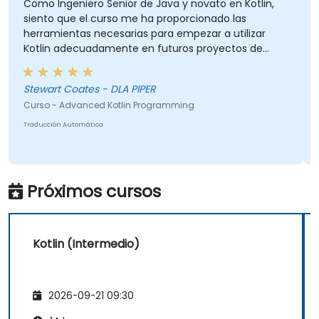
una interoperabilidad perfecta con Java.
Como Ingeniero Senior de Java y novato en Kotlin,
siento que el curso me ha proporcionado las
herramientas necesarias para empezar a utilizar
Kotlin adecuadamente en futuros proyectos de
desarrollo.
Stewart Coates - DLA PIPER
Curso - Advanced Kotlin Programming
Traducción Automática
Próximos cursos
Kotlin (Intermedio)
2026-09-21 09:30