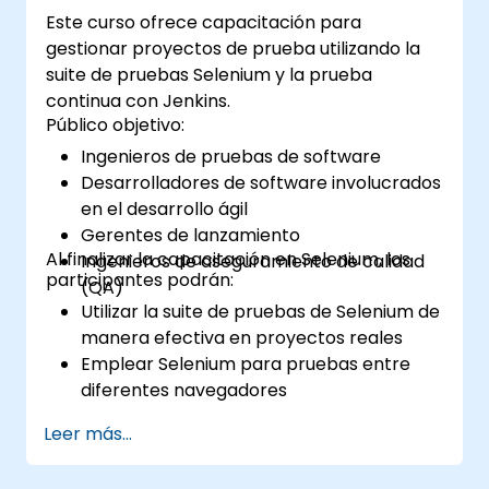
Este curso ofrece capacitación para
gestionar proyectos de prueba utilizando la
suite de pruebas Selenium y la prueba
continua con Jenkins.
Público objetivo:
Ingenieros de pruebas de software
Desarrolladores de software involucrados
en el desarrollo ágil
Gerentes de lanzamiento
Al finalizar la capacitación en Selenium, los
Ingenieros de aseguramiento de calidad
participantes podrán:
(QA)
Utilizar la suite de pruebas de Selenium de
manera efectiva en proyectos reales
Emplear Selenium para pruebas entre
diferentes navegadores
Distribuir las pruebas mediante Selenium
Leer más...
Grid
Ejecutar pruebas de regresión con