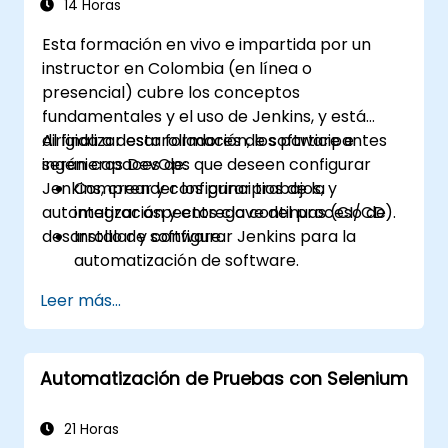
14 Horas
Esta formación en vivo e impartida por un
instructor en Colombia (en línea o
presencial) cubre los conceptos
fundamentales y el uso de Jenkins, y está
dirigida a desarrolladores de software e
Al finalizar esta formación, los participantes
ingenieros DevOps que deseen configurar
serán capaces de:
Jenkins, crear y configurar trabajos, y
Comprender los principios de la
automatizar aspectos clave del proceso de
integración y entrega continuas (CI/CD).
desarrollo de software.
Instalar y configurar Jenkins para la
automatización de software.
Crear y gestionar trabajos de Jenkins
Leer más...
para la construcción y prueba de
aplicaciones.
Configurar y personalizar canales de
Automatización de Pruebas con Selenium
despliegue automatizados para el
software.
21 Horas