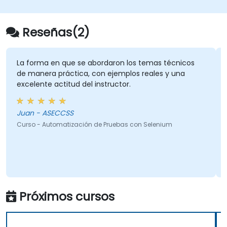
Automatizar la compilación, las pruebas y
el empaquetado de una aplicación de
software.
Reseñas(2)
Responder rápidamente a notificaciones
e informes cuando surgen problemas.
Instalar plugins adicionales para extender
La forma en que se abordaron los temas técnicos
de manera práctica, con ejemplos reales y una
las funcionalidades de Jenkins.
excelente actitud del instructor.
Juan - ASECCSS
Curso - Automatización de Pruebas con Selenium
Próximos cursos