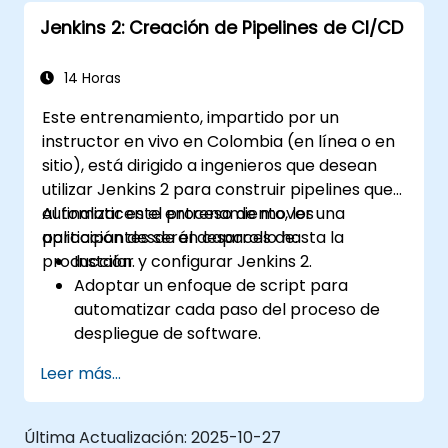
Selenium en Jenkins
Jenkins 2: Creación de Pipelines de CI/CD
Preparar informes de pruebas e informes
periódicos utilizando Jenkins
14 Horas
Este entrenamiento, impartido por un
instructor en vivo en Colombia (en línea o en
sitio), está dirigido a ingenieros que desean
utilizar Jenkins 2 para construir pipelines que
automaticen el proceso de mover una
Al finalizar este entrenamiento, los
aplicación desde el desarrollo hasta la
participantes serán capaces de:
producción.
Instalar y configurar Jenkins 2.
Adoptar un enfoque de script para
automatizar cada paso del proceso de
despliegue de software.
Generar automáticamente
Leer más...
compilaciones de aplicaciones cuando el
software se sube a un sistema de control
de versiones.
Última Actualización:
2025-10-27