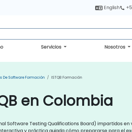
English
+5
no
Servicios
Nosotros
s De Software Formación
ISTQB Formación
TQB en Colombia
al Software Testing Qualifications Board) impartidos en v
nteractiva y práctica guiada cómo prepararse para el e