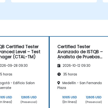
Apoyar actividades de prueba en
entornos Ágiles, en cascada e híbridos.
Mejorar la cobertura de pruebas
mediante métodos sistemáticos de
diseño de pruebas.
Prepararse eficazmente para el
examen de certificación ISTQB CTAL-
TA.
QB Certified Tester
Certified Tester
anced Level – Test
Avanzado de ISTQB –
nager (CTAL-TM)
Analista de Pruebas
(CTAL-TA)
026-09-28 09:30
2026-10-12 09:30
5 horas
35 horas
gotá - Edificio Salon
Medellín - San Fernando
serrate
Plaza
0105 USD
12605 USD
10105 USD
12605 USD
En línea)
(En línea)
(Presencial)
(Presencial)