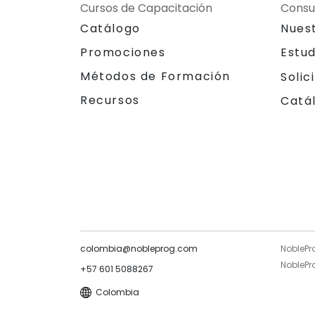
Cursos de Capacitación
Consu
Catálogo
Nues
Promociones
Estu
Métodos de Formación
Solic
Recursos
Catá
colombia@nobleprog.com
NoblePr
NoblePro
+57 601 5088267
Colombia