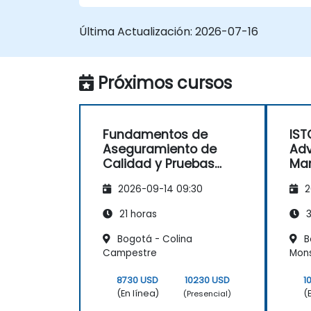
Última Actualización:
2026-07-16
Próximos cursos
Fundamentos de
IST
Aseguramiento de
Adv
Calidad y Pruebas
Ma
Modernas con IA
2026-09-14 09:30
2
(Preparación para la
certificación ISTQB)
21 horas
3
Bogotá - Colina
Bo
Campestre
Mon
8730 USD
10230 USD
1
(En línea)
(
(Presencial)