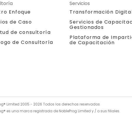
ltoría
Servicios
tro Enfoque
Transformación Digita
dios de Caso
Servicios de Capacita
Gestionados
itud de consultoría
Plataforma de Imparti
logo de Consultoría
de Capacitación
og® Limited 2005 -
2026
Todos los derechos reservados
g® es una marca registrada de NobleProg Limited y / o sus filiales.