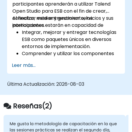
participantes aprenderán a utilizar Talend
Open Studio para ESB con el fin de crear,
conectar, mediar y gestionar servicios y sus
Al finalizar este entrenamiento, los
interacciones.
participantes estarán en capacidad de
Integrar, mejorar y entregar tecnologías
ESB como paquetes únicos en diversos
entornos de implementación.
Comprender y utilizar los componentes
más empleados de Talend Open Studio.
Leer más...
Integrar cualquier aplicación, base de
datos, API o servicios web.
Integrar sin fricciones sistemas y
Última Actualización:
2026-08-03
aplicaciones heterogéneos.
Incorporar bibliotecas de código Java
existentes para ampliar los proyectos.
Reseñas(2)
Aprovechar componentes y código de la
comunidad para extender los proyectos.
Integrar rápidamente sistemas,
Me gusta la metodología de capacitación en la que
las sesiones prácticas se realizan el segundo día,
aplicaciones y fuentes de datos en un