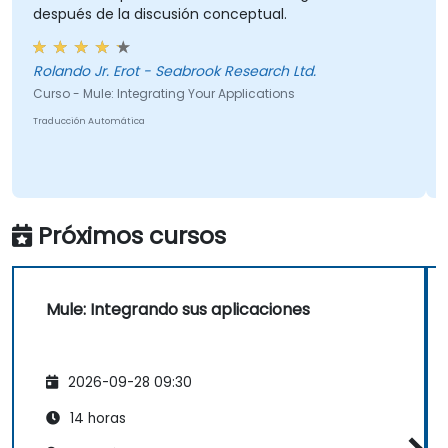
después de la discusión conceptual.
entorno de arrastrar y soltar de Eclipse.
Reducir el tiempo de desarrollo y los
costos de mantenimiento mediante la
Rolando Jr. Erot - Seabrook Research Ltd.
generación de código optimizado y
Curso - Mule: Integrating Your Applications
reutilizable.
Traducción Automática
Próximos cursos
Mule: Integrando sus aplicaciones
2026-09-28 09:30
14 horas