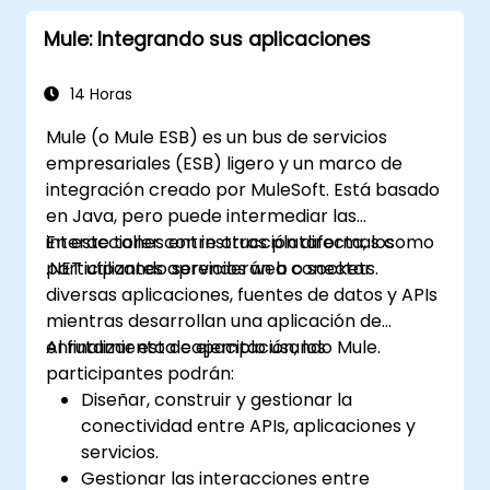
Mule: Integrando sus aplicaciones
14 Horas
Mule (o Mule ESB) es un bus de servicios
empresariales (ESB) ligero y un marco de
integración creado por MuleSoft. Está basado
en Java, pero puede intermediar las
interacciones entre otras plataformas como
En este taller con instrucción directa, los
.NET utilizando servicios web o sockets.
participantes aprenderán a conectar
diversas aplicaciones, fuentes de datos y APIs
mientras desarrollan una aplicación de
enrutamiento de ejemplo usando Mule.
Al finalizar esta capacitación, los
participantes podrán:
Diseñar, construir y gestionar la
conectividad entre APIs, aplicaciones y
servicios.
Gestionar las interacciones entre