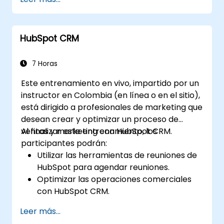
producto en las empresas.
HubSpot CRM
7 Horas
Este entrenamiento en vivo, impartido por un
instructor en Colombia (en línea o en el sitio),
está dirigido a profesionales de marketing que
desean crear y optimizar un proceso de
ventas y marketing con HubSpot CRM.
Al finalizar este entrenamiento, los
participantes podrán:
Utilizar las herramientas de reuniones de
HubSpot para agendar reuniones.
Optimizar las operaciones comerciales
con HubSpot CRM.
Crear paneles y reportes completos
Leer más...
para el análisis de datos.