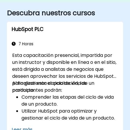
Descubra nuestros cursos
HubSpot PLC
7 Horas
Esta capacitación presencial, impartida por
un instructor y disponible en línea o en el sitio,
está dirigida a analistas de negocios que
deseen aprovechar los servicios de HubSpot
para gestionar el ciclo de vida de un
Al finalizar esta capacitación, los
producto.
participantes podrán:
Comprender las etapas del ciclo de vida
de un producto.
Utilizar HubSpot para optimizar y
gestionar el ciclo de vida de un producto.
Saber cuándo aplicar el ciclo de vida del
Leer más...