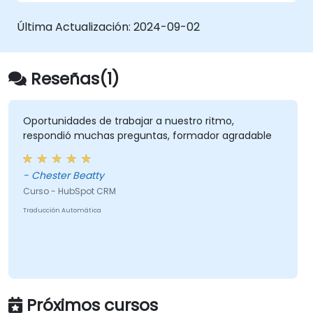
Automatizar el flujo de trabajo de ventas
y marketing.
Última Actualización:
2024-09-02
Reseñas(1)
Oportunidades de trabajar a nuestro ritmo,
respondió muchas preguntas, formador agradable
- Chester Beatty
Curso - HubSpot CRM
Traducción Automática
Próximos cursos