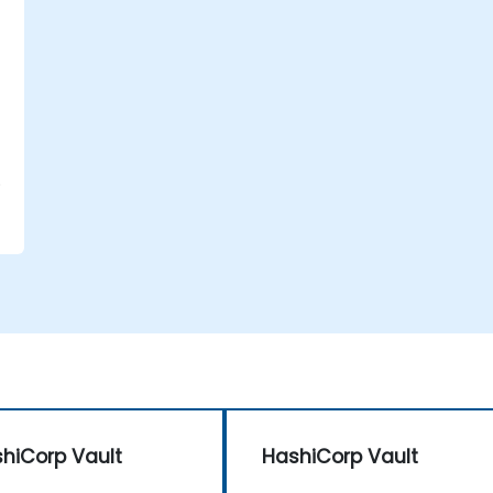
a
p
y
hiCorp Vault
HashiCorp Vault