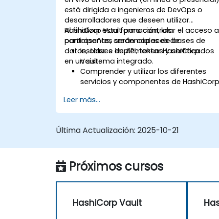
está dirigida a ingenieros de DevOps o
desarrolladores que deseen utilizar
HashiCorp Vault para controlar el acceso 
Al finalizar esta formación, los
contraseñas, credenciales de bases de
participantes serán capaces de:
datos, claves de API, tokens y certificados
Instalar e implementar HashiCorp
en un sistema integrado.
Vault.
Comprender y utilizar los diferentes
servicios y componentes de HashiCor
Vault.
Leer más...
Implementar métodos de
autenticación, políticas de seguridad 
ejecutar tareas administrativas para
Última Actualización:
2025-10-21
asegurar una infraestructura.
Implementar y utilizar los servicios de
HashiCorp Vault en orquestadores de
Próximos cursos
contenedores como Nomad y
Kubernetes.
HashiCorp Vault
Has