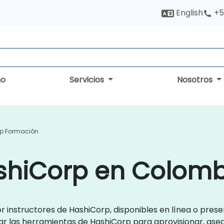
English
+5
no
Servicios
Nosotros
p Formación
shiCorp en Colomb
r instructores de HashiCorp, disponibles en línea o pre
zar las herramientas de HashiCorp para aprovisionar, ase