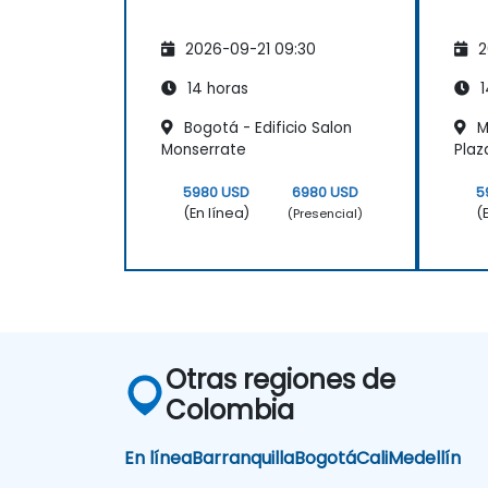
2026-09-21 09:30
2
14 horas
1
Bogotá - Edificio Salon
M
Monserrate
Plaz
5980 USD
6980 USD
5
(En línea)
(
(Presencial)
Otras regiones de
Colombia
En línea
Barranquilla
Bogotá
Cali
Medellín