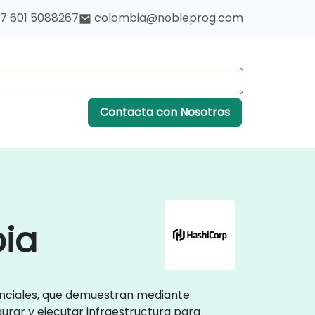
7 601 5088267
colombia@nobleprog.com
Contacta con Nosotros
ia
senciales, que demuestran mediante
gurar y ejecutar infraestructura para