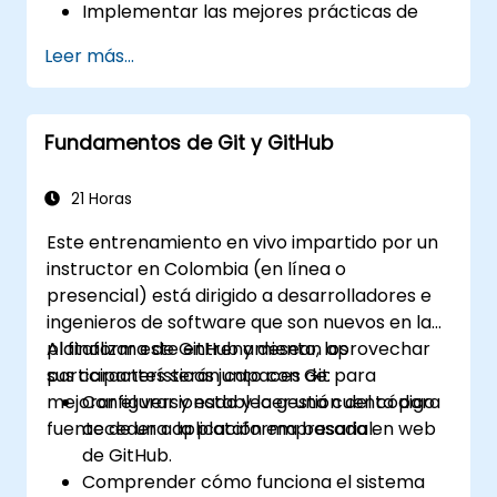
Implementar las mejores prácticas de
seguridad utilizando herramientas de
Leer más...
GitHub como Dependabot y CodeQL.
Crear, reutilizar y mantener GitHub
Actions y flujos de trabajo.
Fundamentos de Git y GitHub
Monitorear y auditar actividades para
garantizar el cumplimiento y la
gobernanza a gran escala.
21 Horas
Este entrenamiento en vivo impartido por un
instructor en Colombia (en línea o
presencial) está dirigido a desarrolladores e
ingenieros de software que son nuevos en la
plataforma de GitHub y desean aprovechar
Al finalizar este entrenamiento, los
sus características junto con Git para
participantes serán capaces de:
mejorar el versionado y la gestión del código
Configurar y establecer una cuenta para
fuente de una aplicación empresarial.
acceder a la plataforma basada en web
de GitHub.
Comprender cómo funciona el sistema