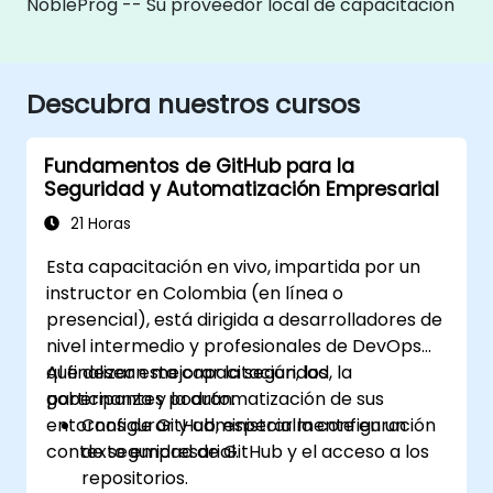
NobleProg -- Su proveedor local de capacitación
Descubra nuestros cursos
Fundamentos de GitHub para la
Seguridad y Automatización Empresarial
21 Horas
Esta capacitación en vivo, impartida por un
instructor en Colombia (en línea o
presencial), está dirigida a desarrolladores de
nivel intermedio y profesionales de DevOps
que desean mejorar la seguridad, la
Al finalizar esta capacitación, los
gobernanza y la automatización de sus
participantes podrán:
entornos de GitHub, especialmente en un
Configurar y administrar la configuración
contexto empresarial.
de seguridad de GitHub y el acceso a los
repositorios.