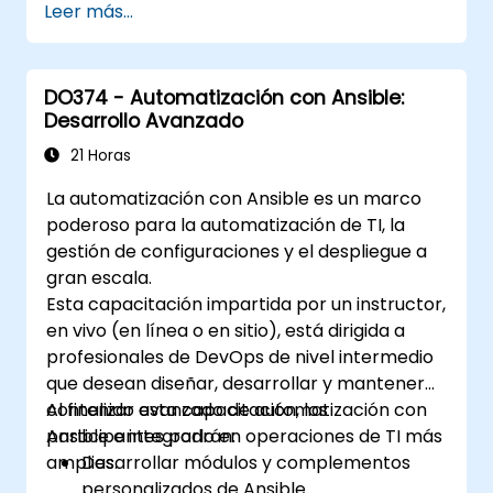
Leer más...
DO374 - Automatización con Ansible:
Desarrollo Avanzado
21 Horas
La automatización con Ansible es un marco
poderoso para la automatización de TI, la
gestión de configuraciones y el despliegue a
gran escala.
Esta capacitación impartida por un instructor,
en vivo (en línea o en sitio), está dirigida a
profesionales de DevOps de nivel intermedio
que desean diseñar, desarrollar y mantener
contenido avanzado de automatización con
Al finalizar esta capacitación, los
Ansible e integrarlo en operaciones de TI más
participantes podrán:
amplias.
Desarrollar módulos y complementos
personalizados de Ansible.