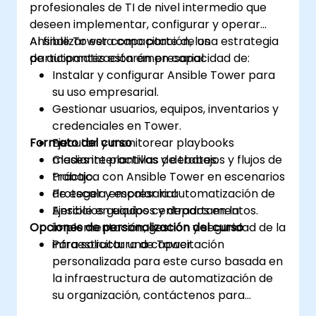
profesionales de TI de nivel intermedio que
deseen implementar, configurar y operar
Ansible Tower como parte de una estrategia
Al finalizar esta capacitación, los
de automatización empresarial.
participantes estarán en capacidad de:
Instalar y configurar Ansible Tower para
su uso empresarial.
Gestionar usuarios, equipos, inventarios y
credenciales en Tower.
Formato del curso
Ejecutar y monitorear playbooks
mediante plantillas de trabajos y flujos de
Clases interactivas y debates.
trabajo.
Práctica con Ansible Tower en escenarios
Proteger y escalar la automatización de
de escala empresarial.
Ansible en equipos y departamentos.
Ejercicios guiados centrados en la
Opciones de personalización del curso
implementación, gestión y seguridad de la
infraestructura de Tower.
Para solicitar una capacitación
personalizada para este curso basada en
la infraestructura de automatización de
su organización, contáctenos para
coordinar.