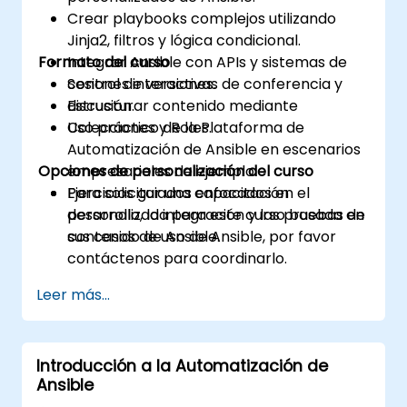
Crear playbooks complejos utilizando
Jinja2, filtros y lógica condicional.
Formato del curso
Integrar Ansible con APIs y sistemas de
control de versiones.
Sesiones interactivas de conferencia y
Estructurar contenido mediante
discusión.
Colecciones y Roles.
Uso práctico de la Plataforma de
Automatización de Ansible en escenarios
Opciones de personalización del curso
empresariales de ejemplo.
Ejercicios guiados enfocados en el
Para solicitar una capacitación
desarrollo, la integración y las pruebas de
personalizada para este curso basada en
contenido de Ansible.
sus casos de uso de Ansible, por favor
contáctenos para coordinarlo.
Leer más...
Introducción a la Automatización de
Ansible