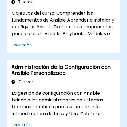
7 Horas
Objetivos del curso: Comprender los
fundamentos de Ansible Aprender a instalar y
configurar Ansible Explorar los componentes
principales de Ansible: Playbooks, Módulos e
Inventario Implementar tareas de
Leer más...
automatización con Ansible Ejecutar
Playbooks de Ansible para gestionar y
automatizar servidores remotos
Administración de la Configuración con
Ansible Personalizado
21 Horas
La gestión de configuración con Ansible
brinda a los administradores de sistemas
técnicas prácticas para automatizar la
infraestructura de Linux y Unix. Cubre los
principios fundamentales de los playbooks de
Leer más...