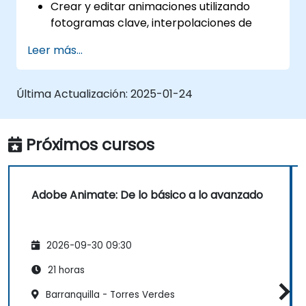
Crear y editar animaciones utilizando
fotogramas clave, interpolaciones de
movimiento e interpolaciones de forma.
Leer más...
Diseñar animaciones y aplicaciones
interactivas con ActionScript y
JavaScript.
Última Actualización:
2025-01-24
Incorporar elementos de audio y video en
proyectos.
Exportar animaciones para plataformas
Próximos cursos
web, de video y móviles.
Adobe Animate: De lo básico a lo avanzado
2026-09-30 09:30
21 horas
Barranquilla - Torres Verdes