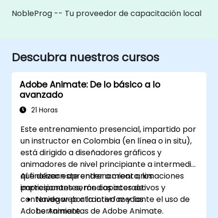
NobleProg -- Tu proveedor de capacitación local
Descubra nuestros cursos
Adobe Animate: De lo básico a lo
avanzado
21 Horas
Este entrenamiento presencial, impartido por
un instructor en Colombia (en línea o in situ),
está dirigido a diseñadores gráficos y
animadores de nivel principiante a intermedio
que desean aprender a crear animaciones
Al finalizar este entrenamiento, los
impresionantes, medios interactivos y
participantes serán capaces de:
contenido web atractivo mediante el uso de
Navegar por la interfaz y las
Adobe Animate.
herramientas de Adobe Animate.