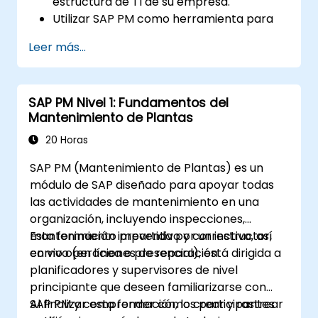
estructura de TI de su empresa.
Utilizar SAP PM como herramienta para
ejecutar las responsabilidades de los
Leer más...
roles de mantenimiento.
Aprovechar los informes de SAP PM para
resolver las necesidades de los clientes.
SAP PM Nivel 1: Fundamentos del
Reconocer la importancia de las
Mantenimiento de Plantas
implementaciones de SAP PM en el flujo
de trabajo de la planta y la seguridad del
20 Horas
personal.
SAP PM (Mantenimiento de Plantas) es un
módulo de SAP diseñado para apoyar todas
las actividades de mantenimiento en una
organización, incluyendo inspecciones,
mantenimiento preventivo y correctivo, así
Esta formación impartida por un instructor,
como operaciones de reparación.
en vivo (en línea o presencial), está dirigida a
planificadores y supervisores de nivel
principiante que deseen familiarizarse con
SAP PM y comprender cómo crear y rastrear
Al finalizar esta formación, los participantes