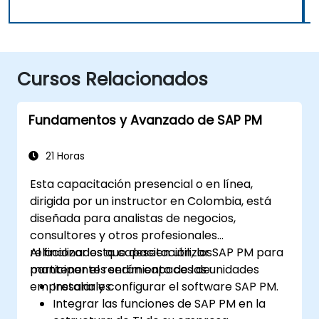
Cursos Relacionados
Fundamentos y Avanzado de SAP PM
21 Horas
Esta capacitación presencial o en línea,
dirigida por un instructor en Colombia, está
diseñada para analistas de negocios,
consultores y otros profesionales
relacionados que deseen utilizar SAP PM para
Al finalizar esta capacitación, los
mantener el rendimiento de las unidades
participantes serán capaces de:
empresariales.
Instalar y configurar el software SAP PM.
Integrar las funciones de SAP PM en la