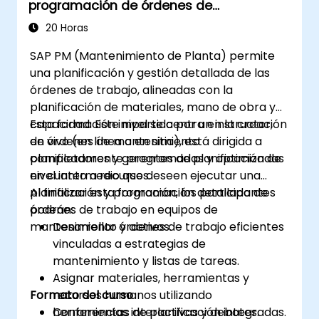
programación de órdenes de
mantenimiento
20 Horas
SAP PM (Mantenimiento de Planta) permite
una planificación y gestión detallada de las
órdenes de trabajo, alineadas con la
planificación de materiales, mano de obra y
capacidad. Este nivel se centra en la creación
Esta formación impartida por un instructor,
de órdenes de mantenimiento
en vivo (en línea o en sitio), está dirigida a
completamente programadas y optimizadas
planificadores y gerentes de planificación de
en cuanto a recursos.
nivel intermedio que deseen ejecutar una
planificación y programación detallada de
Al finalizar esta formación, los participantes
órdenes de trabajo en equipos de
podrán:
mantenimiento y activos.
Desarrollar órdenes de trabajo eficientes
vinculadas a estrategias de
mantenimiento y listas de tareas.
Asignar materiales, herramientas y
Formato del curso
recursos humanos utilizando
herramientas de planificación integradas.
Conferencias interactivas y debates.