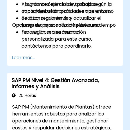
Programar órdenes de trabajo según la
Abundantes ejercicios y práctica.
capacidad y las prioridades operativas.
Implementación práctica en un entorno
Realizar seguimiento y actualizar el
de laboratorio en vivo.
Opciones de personalización del curso
progreso, ajustando los planes en tiempo
real según sea necesario.
Para solicitar una formación
personalizada para este curso,
contáctenos para coordinarlo.
Leer más...
SAP PM Nivel 4: Gestión Avanzada,
Informes y Análisis
20 Horas
SAP PM (Mantenimiento de Plantas) ofrece
herramientas robustas para analizar las
operaciones de mantenimiento, gestionar
costos y respaldar decisiones estratégicas.