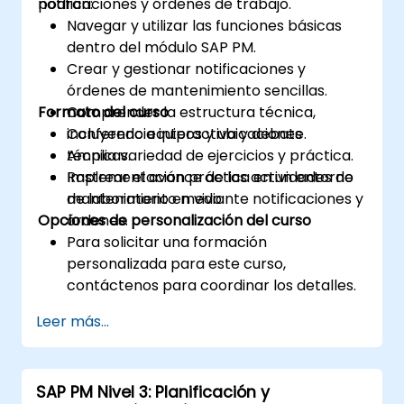
notificaciones y órdenes de trabajo.
podrán:
Navegar y utilizar las funciones básicas
dentro del módulo SAP PM.
Crear y gestionar notificaciones y
órdenes de mantenimiento sencillas.
Formato del curso
Comprender la estructura técnica,
incluyendo equipos y ubicaciones
Conferencia interactiva y debate.
técnicas.
Amplia variedad de ejercicios y práctica.
Rastrear el avance de las actividades de
Implementación práctica en un entorno
mantenimiento mediante notificaciones y
de laboratorio en vivo.
Opciones de personalización del curso
órdenes.
Para solicitar una formación
personalizada para este curso,
contáctenos para coordinar los detalles.
Leer más...
SAP PM Nivel 3: Planificación y