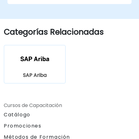
Optimizar los flujos de trabajo de
compras y los procesos de cumplimiento
normativo.
Integrar SAP Ariba con los sistemas ERP
Categorías Relacionadas
existentes para garantizar operaciones
fluidas.
SAP Ariba
Cursos de Capacitación
Catálogo
Promociones
Métodos de Formación