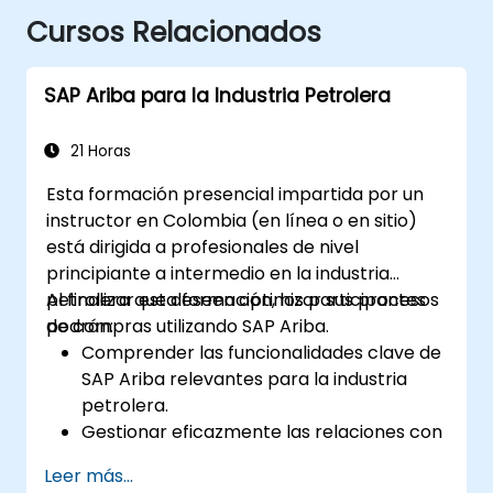
Cursos Relacionados
SAP Ariba para la Industria Petrolera
21 Horas
Esta formación presencial impartida por un
instructor en Colombia (en línea o en sitio)
está dirigida a profesionales de nivel
principiante a intermedio en la industria
petrolera que deseen optimizar sus procesos
Al finalizar esta formación, los participantes
de compras utilizando SAP Ariba.
podrán:
Comprender las funcionalidades clave de
SAP Ariba relevantes para la industria
petrolera.
Gestionar eficazmente las relaciones con
proveedores, los procesos de
Leer más...
aprovisionamiento y los contratos.