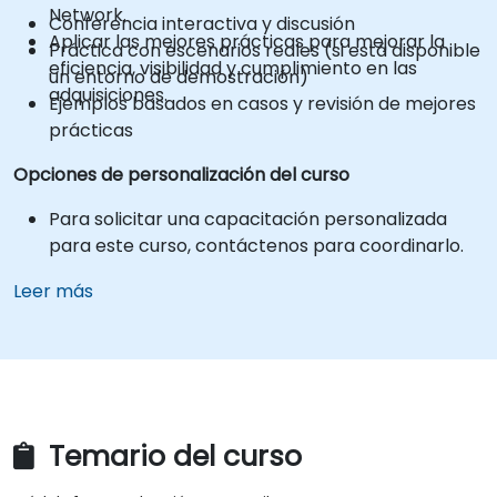
Network.
Conferencia interactiva y discusión
Aplicar las mejores prácticas para mejorar la
Práctica con escenarios reales (si está disponible
eficiencia, visibilidad y cumplimiento en las
un entorno de demostración)
adquisiciones.
Ejemplos basados en casos y revisión de mejores
prácticas
Opciones de personalización del curso
Para solicitar una capacitación personalizada
para este curso, contáctenos para coordinarlo.
Leer más
Temario del curso