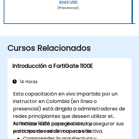
3043 USD
(Presencial)
Cursos Relacionados
Introducción a FortiGate 1100E
14 Horas
Esta capacitación en vivo impartida por un
instructor en Colombia (en línea o
presencial) está dirigida a administradores de
redes principiantes que deseen utilizar el
FortiGate 1100E para gestionar y asegurar sus
Al finalizar esta capacitación, los
entornos de red de manera efectiva.
participantes serán capaces de:
Comprender la arquitectura y