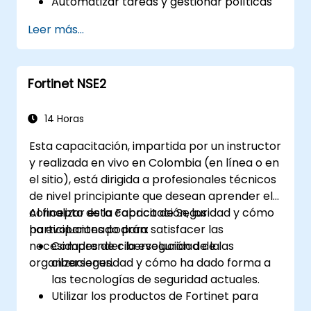
Automatizar tareas y gestionar políticas
a través de FortiManager.
Leer más...
Aplicar estrategias de mantenimiento
preventivo y solucionar problemas de
red.
Fortinet NSE2
14 Horas
Esta capacitación, impartida por un instructor
y realizada en vivo en Colombia (en línea o en
el sitio), está dirigida a profesionales técnicos
de nivel principiante que desean aprender el
concepto de la Fabrica de Seguridad y cómo
Al finalizar esta capacitación, los
ha evolucionado para satisfacer las
participantes podrán:
necesidades de ciberseguridad de las
Comprender la evolución de la
organizaciones.
ciberseguridad y cómo ha dado forma a
las tecnologías de seguridad actuales.
Utilizar los productos de Fortinet para