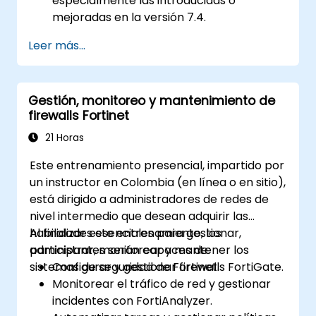
especialmente las introducidas o
mejoradas en la versión 7.4.
Configurar y administrar dispositivos
Leer más...
FortiGate e implementar funciones
avanzadas de seguridad.
Desplegar y gestionar medidas de
Gestión, monitoreo y mantenimiento de
seguridad avanzadas como IPS, antivirus,
firewalls Fortinet
filtrado web y gestión de amenazas.
Monitorear actividades de red, analizar
21 Horas
registros y generar informes para
Este entrenamiento presencial, impartido por
auditoría y cumplimiento.
un instructor en Colombia (en línea o en sitio),
está dirigido a administradores de redes de
nivel intermedio que desean adquirir las
habilidades esenciales para gestionar,
Al finalizar este entrenamiento, los
administrar, monitorear y mantener los
participantes serán capaces de:
sistemas de seguridad de Fortinet.
Configurar y gestionar firewalls FortiGate.
Monitorear el tráfico de red y gestionar
incidentes con FortiAnalyzer.