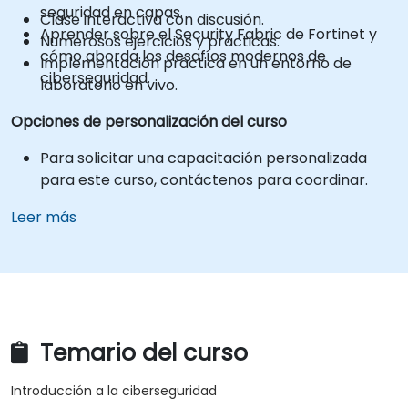
seguridad en capas.
Clase interactiva con discusión.
Aprender sobre el Security Fabric de Fortinet y
Numerosos ejercicios y prácticas.
cómo aborda los desafíos modernos de
Implementación práctica en un entorno de
ciberseguridad.
laboratorio en vivo.
Opciones de personalización del curso
Para solicitar una capacitación personalizada
para este curso, contáctenos para coordinar.
Leer más
Temario del curso
Introducción a la ciberseguridad