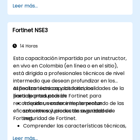
protegerse contra tipos específicos de
Leer más...
amenazas y ataques cibernéticos.
Entender las capacidades de integración
y automatización de las soluciones de
Fortinet NSE3
Fortinet para ofrecer una respuesta
coordinada ante incidentes cibernéticos.
14 Horas
Esta capacitación impartida por un instructor,
en vivo en Colombia (en línea o en el sitio),
está dirigida a profesionales técnicos de nivel
intermedio que desean profundizar en los
aspectos técnicos y las funcionalidades de la
Al finalizar esta capacitación, los
línea de productos de Fortinet para
participantes podrán:
recomendar, vender e implementar
Adquirir un conocimiento profundo de las
eficazmente soluciones de seguridad de
soluciones y productos avanzados de
Fortinet.
seguridad de Fortinet.
Comprender las características técnicas,
los beneficios y los escenarios de
Leer más...