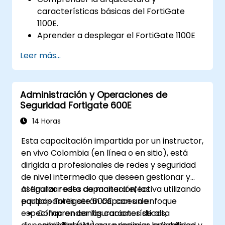
características básicas del FortiGate
1100E.
Aprender a desplegar el FortiGate 1100E
en diversos entornos de red.
Leer más...
Obtener experiencia práctica en tareas
básicas de configuración y
administración.
Administración y Operaciones de
Comprender las políticas de seguridad,
Seguridad Fortigate 600E
NAT y VPN.
Aprender a monitorear y mantener el
14 Horas
FortiGate 1100E.
Esta capacitación impartida por un instructor,
en vivo Colombia (en línea o en sitio), está
dirigida a profesionales de redes y seguridad
de nivel intermedio que deseen gestionar y
asegurar redes de manera efectiva utilizando
Al finalizar esta capacitación, los
equipos Fortigate 600E, con un enfoque
participantes serán capaces de:
específico en configuraciones de alta
Comprender las características,