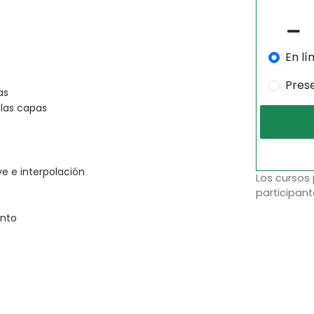
En lí
Pres
as
 las capas
e e interpolación
Los cursos
participant
ento