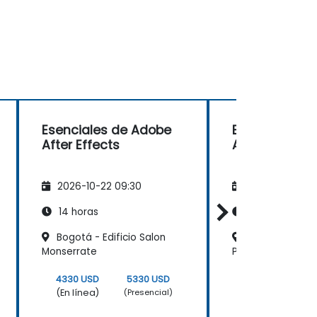
Esenciales de Adobe
Esenciales d
After Effects
After Effects
2026-10-22 09:30
2026-11-05 09
14 horas
14 horas
Bogotá - Edificio Salon
Medellín - San
Monserrate
Plaza
4330 USD
5330 USD
4330 USD
(En línea)
(En línea)
(Presencial)