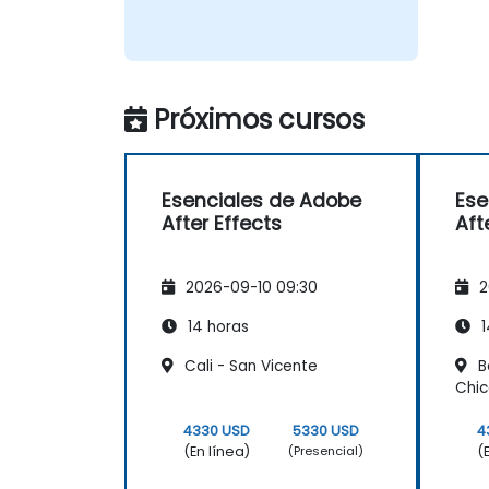
Próximos cursos
Esenciales de Adobe
Ese
After Effects
Aft
2026-09-10 09:30
2
14 horas
1
Cali - San Vicente
B
Chi
4330 USD
5330 USD
4
(En línea)
(
(Presencial)