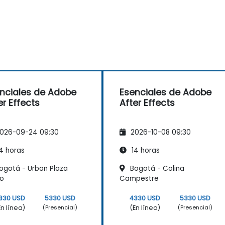
nciales de Adobe
Esenciales de Adobe
er Effects
After Effects
026-09-24 09:30
2026-10-08 09:30
4 horas
14 horas
ogotá - Urban Plaza
Bogotá - Colina
co
Campestre
330 USD
5330 USD
4330 USD
5330 USD
En línea)
(En línea)
(Presencial)
(Presencial)