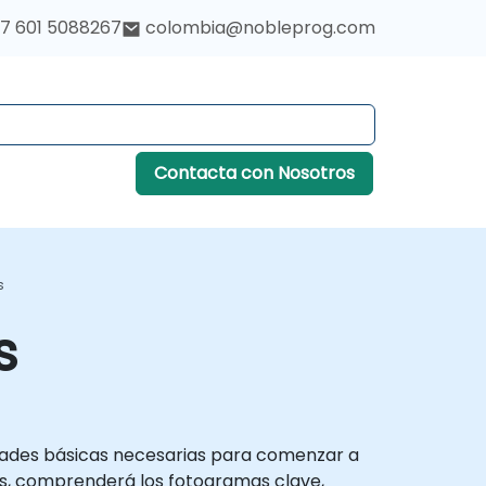
7 601 5088267
colombia@nobleprog.com
Contacta con Nosotros
s
s
lidades básicas necesarias para comenzar a
cts, comprenderá los fotogramas clave,